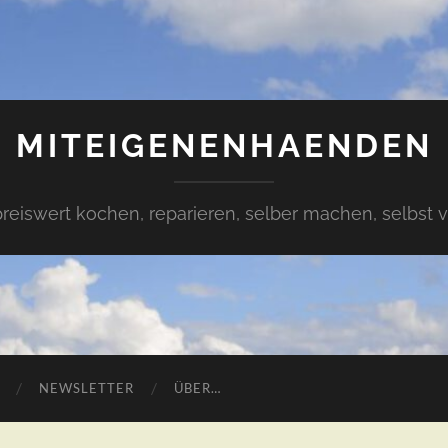
MITEIGENENHAENDEN
preiswert kochen, reparieren, selber machen, selbst 
NEWSLETTER
ÜBER…