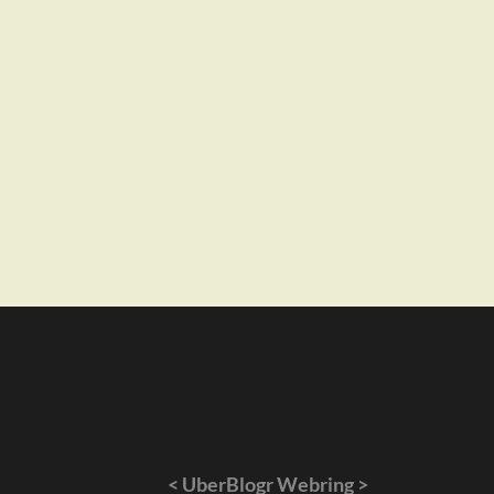
<
UberBlogr Webring
>