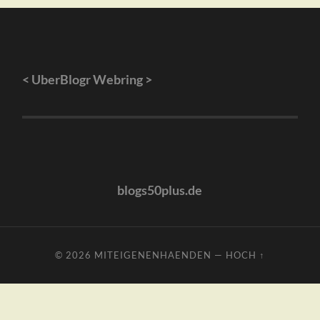
<
UberBlogr Webring
>
blogs50plus.de
© 2026
MITEIGENENHAENDEN
—
HOCH ↑