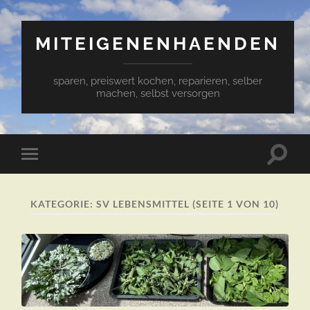
MITEIGENENHAENDEN
sparen, preiswert kochen, reparieren, selber
machen, selbst versorgen
Suchfe
Mobile-
ein-/a
Menü
ein-/ausblenden
KATEGORIE:
SV LEBENSMITTEL
(SEITE 1 VON 10)