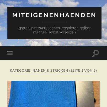
MITEIGENENHAENDEN
sparen, preiswert kochen, reparieren, selber
machen, selbst versorgen
Suchfe
Mobile-
ein-/a
Menü
ein-/ausblenden
KATEGORIE:
NÄHEN & STRICKEN
(SEITE 1 VON 3)