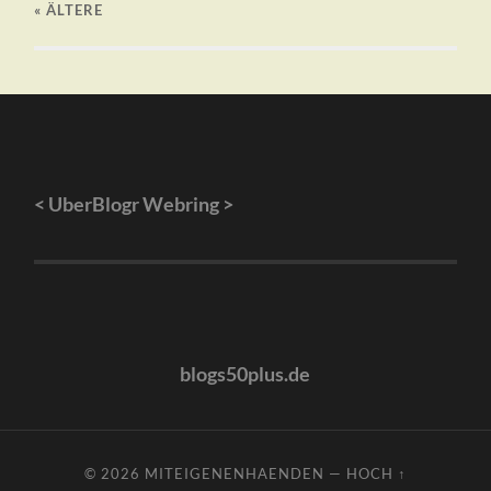
« ÄLTERE
<
UberBlogr Webring
>
blogs50plus.de
© 2026
MITEIGENENHAENDEN
—
HOCH ↑