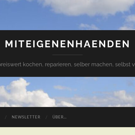
MITEIGENENHAENDEN
preiswert kochen, reparieren, selber machen, selbst 
NEWSLETTER
ÜBER…