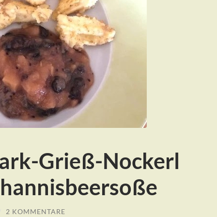
uark-Grieß-Nockerl
ohannisbeersoße
/
2 KOMMENTARE