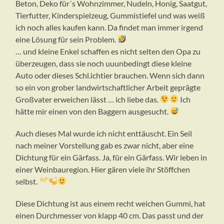
Beton, Deko für´s Wohnzimmer, Nudeln, Honig, Saatgut,
Tierfutter, Kinderspielzeug, Gummistiefel und was weiß
ich noch alles kaufen kann. Da findet man immer irgend
eine Lösung für sein Problem.
… und kleine Enkel schaffen es nicht selten den Opa zu
überzeugen, dass sie noch uuunbedingt diese kleine
Auto oder dieses Schl.ichtier brauchen. Wenn sich dann
so ein von grober landwirtschaftlicher Arbeit geprägte
Großvater erweichen lässt … ich liebe das.
Ich
hätte mir einen von den Baggern ausgesucht.
Auch dieses Mal wurde ich nicht enttäuscht. Ein Seil
nach meiner Vorstellung gab es zwar nicht, aber eine
Dichtung für ein Gärfass. Ja, für ein Gärfass. Wir leben in
einer Weinbauregion. Hier gären viele ihr Stöffchen
selbst.
Diese Dichtung ist aus einem recht weichen Gummi, hat
einen Durchmesser von klapp 40 cm. Das passt und der