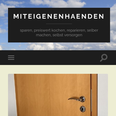
MITEIGENENHAENDEN
sparen, preiswert kochen, reparieren, selber
machen, selbst versorgen
Suchfe
Mobile-
ein-/a
Menü
ein-/ausblenden