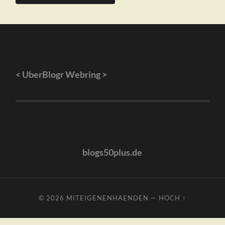
<
UberBlogr Webring
>
blogs50plus.de
© 2026
MITEIGENENHAENDEN
—
HOCH ↑