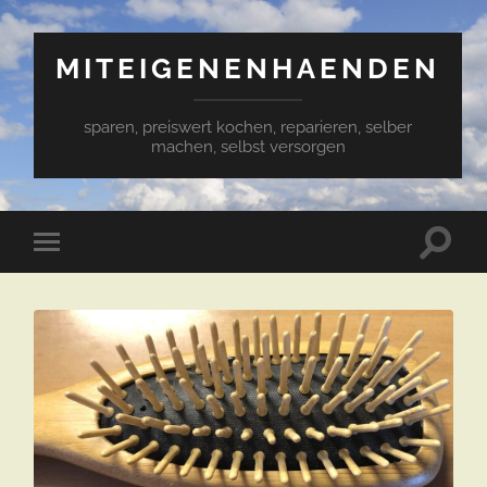
MITEIGENENHAENDEN
sparen, preiswert kochen, reparieren, selber
machen, selbst versorgen
Suchfe
Mobile-
ein-/a
Menü
ein-/ausblenden