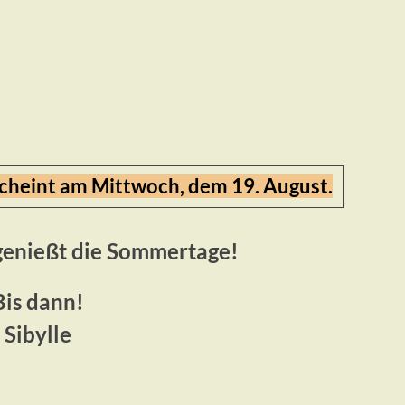
scheint am
Mittwoch, dem 19. August.
genießt die Sommertage!
Bis dann!
Sibylle