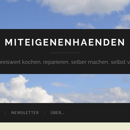
MITEIGENENHAENDEN
preiswert kochen, reparieren, selber machen, selbst 
NEWSLETTER
ÜBER…