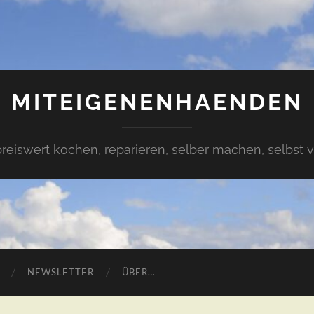
MITEIGENENHAENDEN
preiswert kochen, reparieren, selber machen, selbst 
NEWSLETTER
ÜBER…