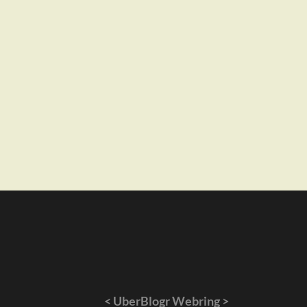
<
UberBlogr Webring
>