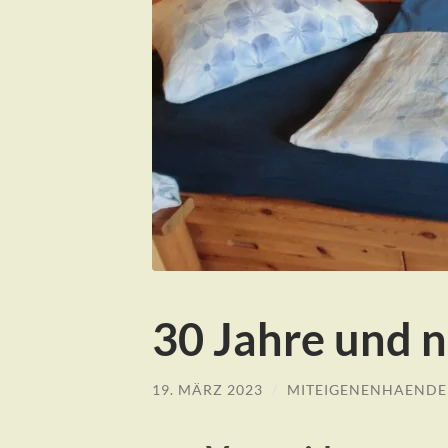
30 Jahre und 
19. MÄRZ 2023
/
MITEIGENENHAEND