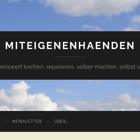
MITEIGENENHAENDEN
preiswert kochen, reparieren, selber machen, selbst 
NEWSLETTER
ÜBER…