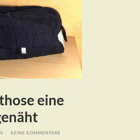
those eine
genäht
N
/
KEINE KOMMENTARE