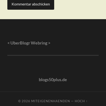
<
UberBlogr Webring
>
blogs50plus.de
© 2026
MITEIGENENHAENDEN
—
HOCH ↑