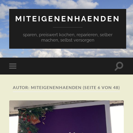
MITEIGENENHAENDEN
sparen, preiswert kochen, reparieren, selber
machen, selbst versorgen
Suchfe
Mobile-
ein-/a
Menü
ein-/ausblenden
AUTOR:
MITEIGENENHAENDEN
(SEITE 6 VON 48)