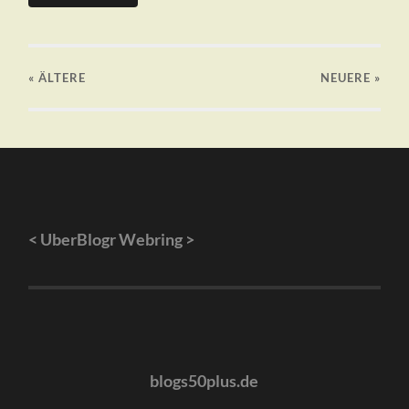
« ÄLTERE
NEUERE
»
<
UberBlogr Webring
>
blogs50plus.de