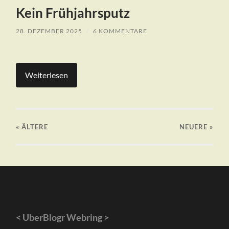
Kein Frühjahrsputz
28. DEZEMBER 2025
/
6 KOMMENTARE
Weiterlesen
« ÄLTERE
NEUERE
»
<
UberBlogr Webring
>