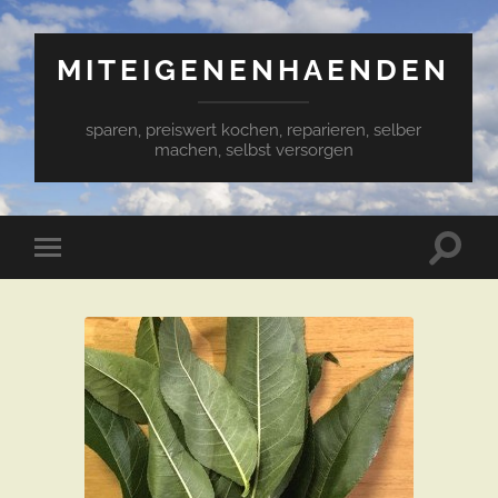
MITEIGENENHAENDEN
sparen, preiswert kochen, reparieren, selber
machen, selbst versorgen
Suchfe
Mobile-
ein-/a
Menü
ein-/ausblenden