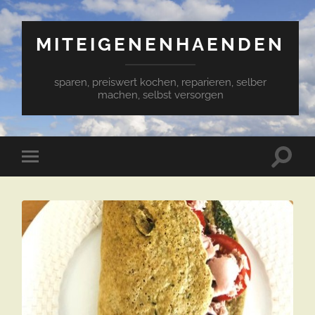
MITEIGENENHAENDEN
sparen, preiswert kochen, reparieren, selber
machen, selbst versorgen
Suchfe
Mobile-
ein-/a
Menü
ein-/ausblenden