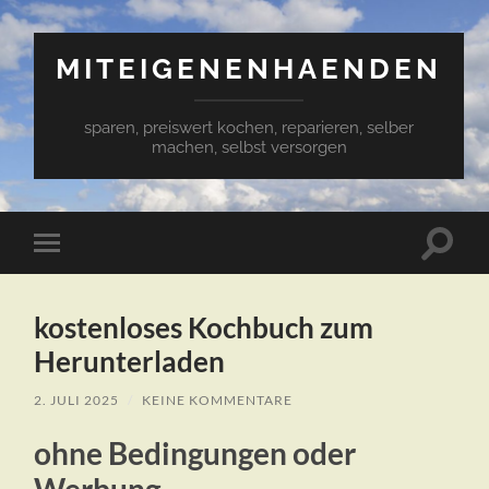
MITEIGENENHAENDEN
sparen, preiswert kochen, reparieren, selber
machen, selbst versorgen
Suchfe
Mobile-
ein-/a
Menü
ein-/ausblenden
kostenloses Kochbuch zum
Herunterladen
2. JULI 2025
/
KEINE KOMMENTARE
ohne Bedingungen oder
Werbung