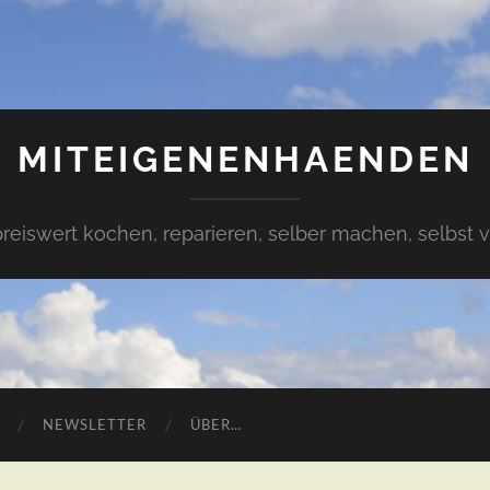
MITEIGENENHAENDEN
preiswert kochen, reparieren, selber machen, selbst 
NEWSLETTER
ÜBER…