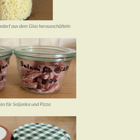
edarf aus dem Glas herausschütteln
fen für Soljanka und Pizza