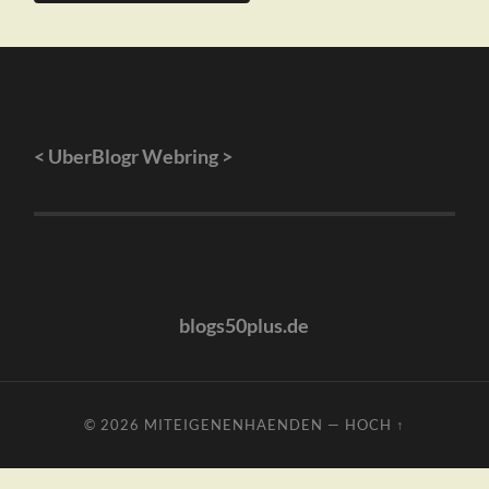
<
UberBlogr Webring
>
blogs50plus.de
© 2026
MITEIGENENHAENDEN
—
HOCH ↑