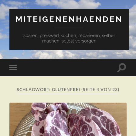
MITEIGENENHAENDEN
sparen, preiswert kochen, reparieren, selber
machen, selbst versorgen
Suchfe
Mobile-
ein-/a
Menü
ein-/ausblenden
SCHLAGWORT:
GLUTENFREI
(SEITE 4 VON 23)