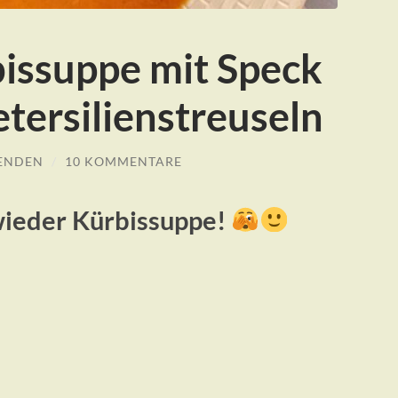
bissuppe mit Speck
tersilienstreuseln
ENDEN
/
10 KOMMENTARE
wieder Kürbissuppe!