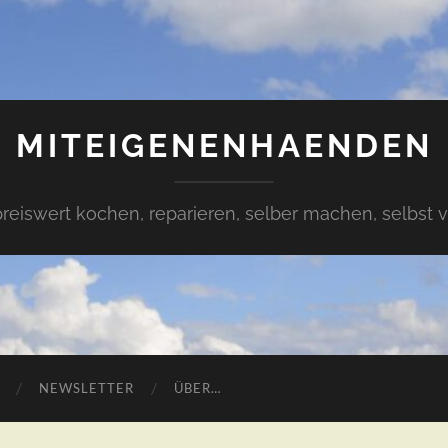
MITEIGENENHAENDEN
preiswert kochen, reparieren, selber machen, selbst 
NEWSLETTER
ÜBER…