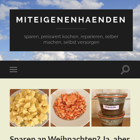
MITEIGENENHAENDEN
sparen, preiswert kochen, reparieren, selber
machen, selbst versorgen
Suchfe
Mobile-
ein-/a
Menü
ein-/ausblenden
Sparen an Weihnachten? Ja, aber