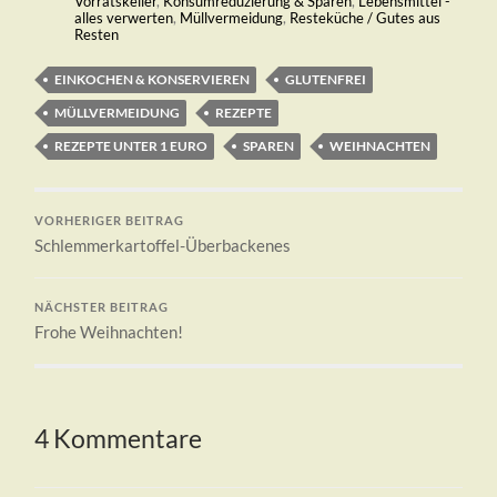
Vorratskeller
,
Konsumreduzierung & Sparen
,
Lebensmittel -
alles verwerten
,
Müllvermeidung
,
Resteküche / Gutes aus
Resten
EINKOCHEN & KONSERVIEREN
GLUTENFREI
MÜLLVERMEIDUNG
REZEPTE
REZEPTE UNTER 1 EURO
SPAREN
WEIHNACHTEN
VORHERIGER BEITRAG
Schlemmerkartoffel-Überbackenes
NÄCHSTER BEITRAG
Frohe Weihnachten!
4 Kommentare