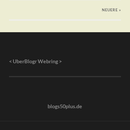
NEUERE
»
<
UberBlogr Webring
>
blogs50plus.de