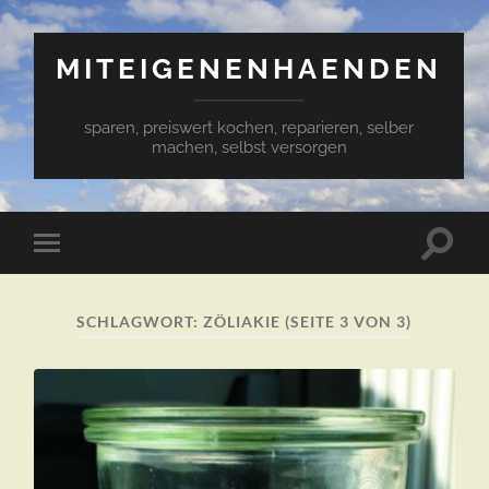
MITEIGENENHAENDEN
sparen, preiswert kochen, reparieren, selber
machen, selbst versorgen
Suchfe
Mobile-
ein-/a
Menü
ein-/ausblenden
SCHLAGWORT:
ZÖLIAKIE
(SEITE 3 VON 3)