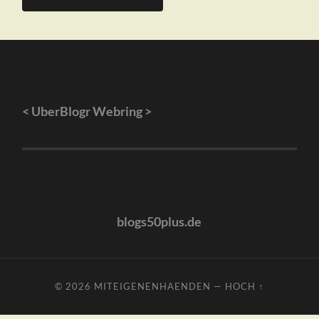
<
UberBlogr Webring
>
blogs50plus.de
© 2026
MITEIGENENHAENDEN
—
HOCH ↑