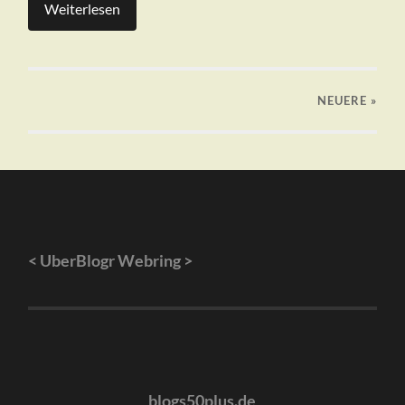
Weiterlesen
NEUERE
»
<
UberBlogr Webring
>
blogs50plus.de