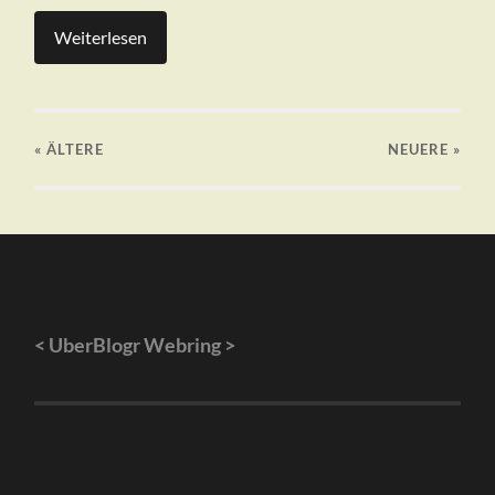
Weiterlesen
« ÄLTERE
NEUERE
»
<
UberBlogr Webring
>