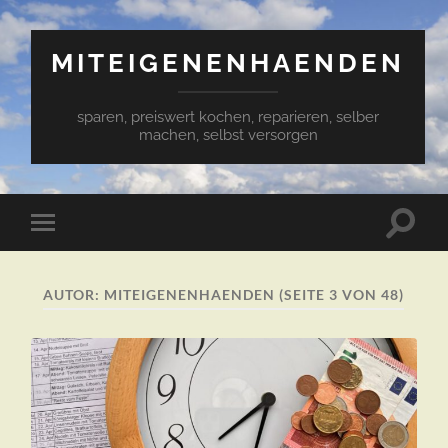
MITEIGENENHAENDEN
sparen, preiswert kochen, reparieren, selber
machen, selbst versorgen
Suchfe
Mobile-
ein-/a
Menü
ein-/ausblenden
AUTOR:
MITEIGENENHAENDEN
(SEITE 3 VON 48)