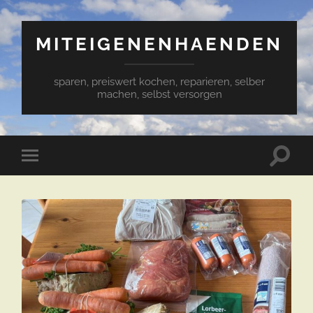
MITEIGENENHAENDEN
sparen, preiswert kochen, reparieren, selber
machen, selbst versorgen
Suchfe
Mobile-
ein-/a
Menü
ein-/ausblenden