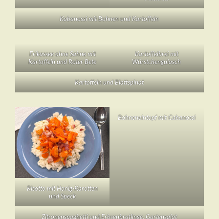
Kabanossi mit Bohnen und Kartoffeln
Frikassee ohne Sahne mit
Kartoffelbrei mit
Kartoffeln und Roter Bete
Würstchengulasch
Kartoffeln und Blattspinat
Bohneneintopf mit Cabanossi
Risotto mit Honig-Karotten
und Speck
Zitronenspaghetti und Erbsenbratlinge, Gartensalat