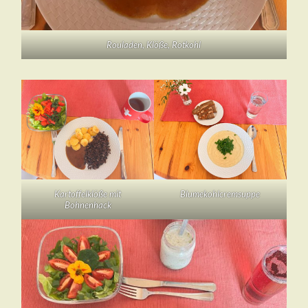
Rouladen, Klöße, Rotkohl
Kartoffelklöße mit
Blumekohlcremsuppe
Bohnenhack