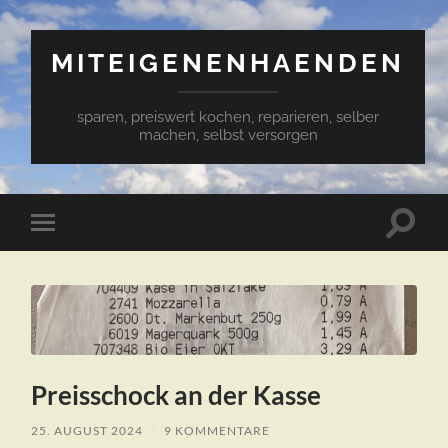
MITEIGENENHAENDEN
sparen, preiswert kochen, reparieren, selber
machen, selbst versorgen
Suchfe
Mobile-
ein-/a
Menü
ein-/ausblenden
Preisschock an der Kasse
25. AUGUST 2024
/
9 KOMMENTARE