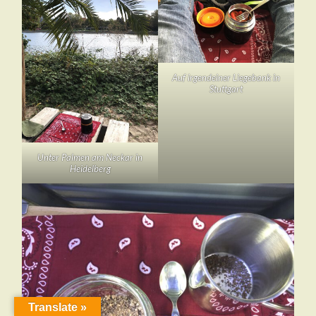
Auf irgendeiner Liegebank in
Stuttgart
Unter Palmen am Neckar in
Heidelberg
Translate »