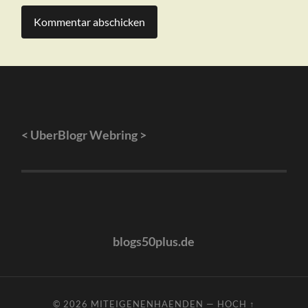
<
UberBlogr Webring
>
blogs50plus.de
© 2026
MITEIGENENHAENDEN
—
HOCH ↑