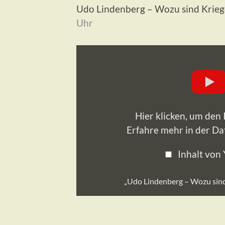
Udo Lindenberg – Wozu sind Krieg
Uhr
„Udo
Lindenberg
–
Wozu
sind
Kriege
da
(offizielles
Video
Hier klicken, um den
von
1981)“
Erfahre mehr in der
Da
von
YouTube
anzeigen
Inhalt von
„Udo Lindenberg – Wozu sind K