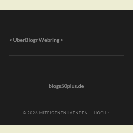
<
UberBlogr Webring
>
blogs50plus.de
© 2026
MITEIGENENHAENDEN
—
HOCH ↑