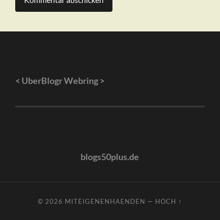
<
UberBlogr Webring
>
blogs50plus.de
© 2026
MITEIGENENHAENDEN
—
HOCH ↑