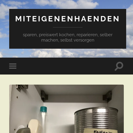
MITEIGENENHAENDEN
sparen, preiswert kochen, reparieren, selber
machen, selbst versorgen
Suchfe
Mobile-
ein-/a
Menü
ein-/ausblenden