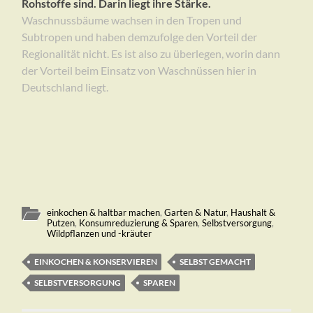
Rohstoffe sind. Darin liegt ihre Stärke.
Waschnussbäume wachsen in den Tropen und
Subtropen und haben demzufolge den Vorteil der
Regionalität nicht. Es ist also zu überlegen, worin dann
der Vorteil beim Einsatz von Waschnüssen hier in
Deutschland liegt.
einkochen & haltbar machen
,
Garten & Natur
,
Haushalt &
Putzen
,
Konsumreduzierung & Sparen
,
Selbstversorgung
,
Wildpflanzen und -kräuter
EINKOCHEN & KONSERVIEREN
SELBST GEMACHT
SELBSTVERSORGUNG
SPAREN