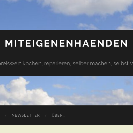
MITEIGENENHAENDEN
preiswert kochen, reparieren, selber machen, selbst 
NEWSLETTER
ÜBER…