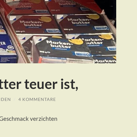
er teuer ist,
NDEN
/
4 KOMMENTARE
 Geschmack verzichten