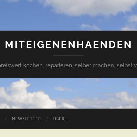
MITEIGENENHAENDEN
preiswert kochen, reparieren, selber machen, selbst 
NEWSLETTER
ÜBER…