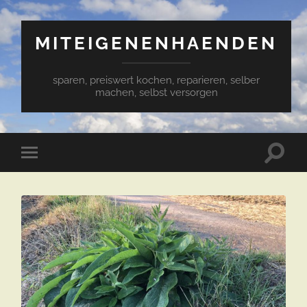
MITEIGENENHAENDEN
sparen, preiswert kochen, reparieren, selber
machen, selbst versorgen
Suchfe
Mobile-
ein-/a
Menü
ein-/ausblenden