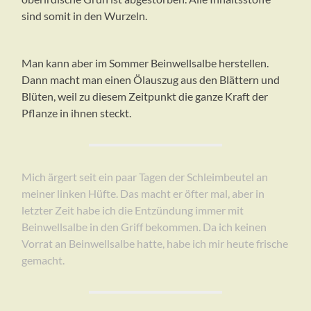
sind somit in den Wurzeln.
Man kann aber im Sommer Beinwellsalbe herstellen.
Dann macht man einen Ölauszug aus den Blättern und
Blüten, weil zu diesem Zeitpunkt die ganze Kraft der
Pflanze in ihnen steckt.
Mich ärgert seit ein paar Tagen der Schleimbeutel an
meiner linken Hüfte. Das macht er öfter mal, aber in
letzter Zeit habe ich die Entzündung immer mit
Beinwellsalbe in den Griff bekommen. Da ich keinen
Vorrat an Beinwellsalbe hatte, habe ich mir heute frische
gemacht.